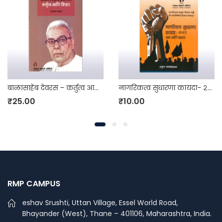
बाळासाहेब देवरस – कर्तुत्व आणि विचार
नागरिकत्व सुधारणा कायदा- २०१९ भ्रम आणि वास्तव
₹
25.00
₹
10.00
RMP CAMPUS
eshav Srushti, Uttan Village, Essel World Road,
Bhayander (West), Thane – 401106, Maharashtra, India.